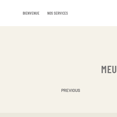
BIENVENUE
NOS SERVICES
Skip
to
main
content
MEU
PREVIOUS