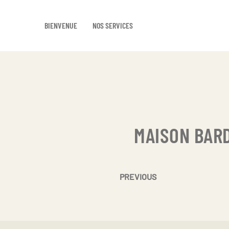
BIENVENUE
NOS SERVICES
Skip
to
main
content
MAISON BARD
PREVIOUS